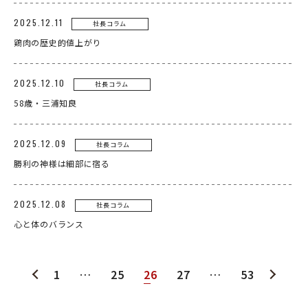
2025.12.11
企業情報
社長コラム
鶏肉の歴史的値上がり
事業案内
製造・工場
2025.12.10
社長コラム
58歳・三浦知良
社会課題への取り組み
ニュース
2025.12.09
社長コラム
リクルート
勝利の神様は細部に宿る
法人のお客様
2025.12.08
社長コラム
OEM
心と体のバランス
お問い合わせ
1
…
25
26
27
…
53