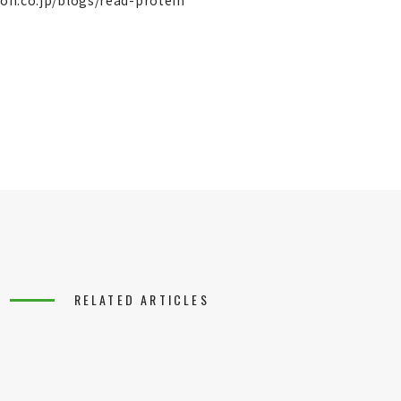
ron.co.jp/blogs/read-protein
RELATED ARTICLES