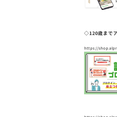
◇120歳ま
https://shop.alp