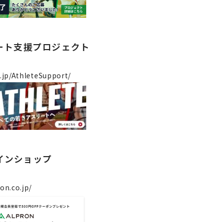
リート支援プロジェクト
o.jp/AthleteSupport/
インショップ
on.co.jp/