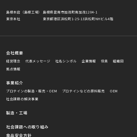
島根本店（島根工場）
島根県雲南市加茂町南加茂1204-1
東京本社
東京都港区浜松町1-25-13浜松町NHビル4階
会社概要
経営理念
代表メッセージ
社名シンボル
企業情報
役員
組織図
拠点情報
事業紹介
プロテインの製造・販売・OEM
プロテインなどの原料販売
OEM
社会課題の解決事業
製造・工場
社会課題への取り組み
食品安全方針