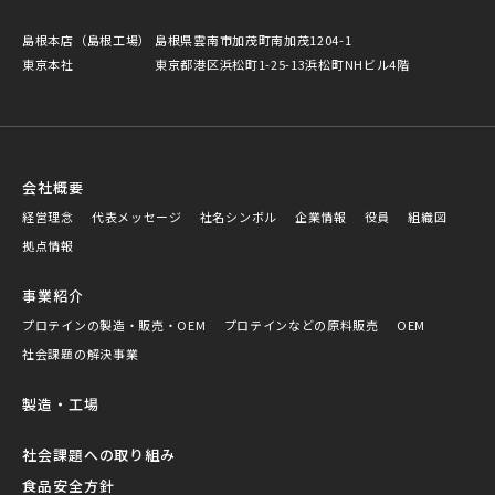
島根本店（島根工場）
島根県雲南市加茂町南加茂1204-1
東京本社
東京都港区浜松町1-25-13浜松町NHビル4階
会社概要
経営理念
代表メッセージ
社名シンボル
企業情報
役員
組織図
拠点情報
事業紹介
プロテインの製造・販売・OEM
プロテインなどの原料販売
OEM
社会課題の解決事業
製造・工場
社会課題への取り組み
食品安全方針