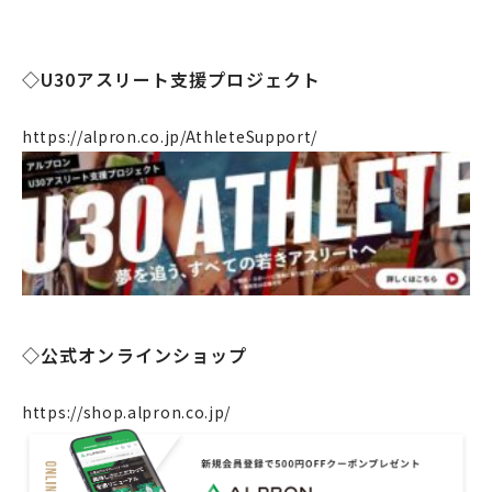
◇U30アスリート支援プロジェクト
https://alpron.co.jp/AthleteSupport/
企業情報
事業案内
製造・工場
◇公式オンラインショップ
社会課題への取り組み
ニュース
https://shop.alpron.co.jp/
リクルート
法人のお客様