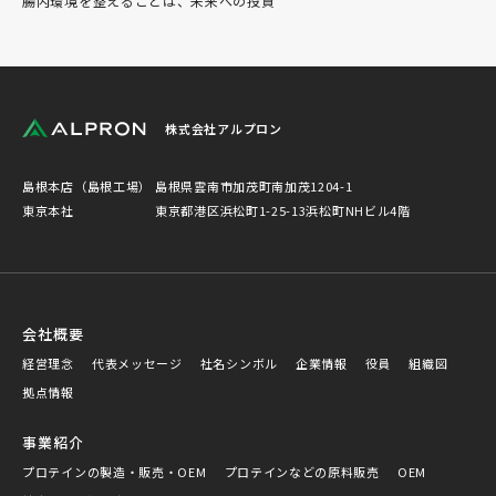
腸内環境を整えることは、未来への投資
株式会社アルプロン
島根本店（島根工場）
島根県雲南市加茂町南加茂1204-1
東京本社
東京都港区浜松町1-25-13浜松町NHビル4階
会社概要
経営理念
代表メッセージ
社名シンボル
企業情報
役員
組織図
拠点情報
事業紹介
プロテインの製造・販売・OEM
プロテインなどの原料販売
OEM