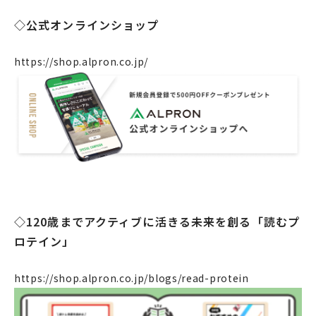
◇公式オンラインショップ
企業情報
https://shop.alpron.co.jp/
事業案内
製造・工場
社会課題への取り組み
ニュース
リクルート
法人のお客様
◇120歳までアクティブに活きる未来を創る「読むプ
OEM
ロテイン」
お問い合わせ
https://shop.alpron.co.jp/blogs/read-protein