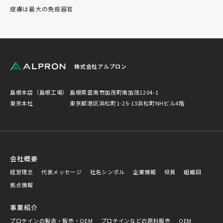
皮膚は最大の免疫器官
株式会社アルプロン
島根本店（島根工場）
島根県雲南市加茂町南加茂1204-1
東京本社
東京都港区浜松町1-25-13浜松町NHビル4階
会社概要
経営理念
代表メッセージ
社名シンボル
企業情報
役員
組織図
拠点情報
事業紹介
プロテインの製造・販売・OEM
プロテインなどの原料販売
OEM