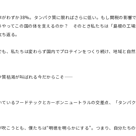
率がわずか38%。タンパク質に限ればさらに低い。もし関税の影響
うやってこの国の体を支えるのか？ そのとき私たちは「島根の工場
立ち返る。
でも、私たちは変わらず国内でプロテインをつくり続け、地域と自然
ク質枯渇が叫ばれる今だからこそ——
いているフードテックとカーボンニュートラルの交差点、「タンパク
が吹こうとも、僕たちは“明徳を明らかにする”。つまり、自分たち