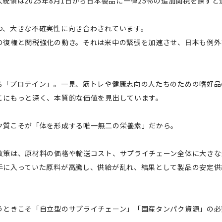
統領は2025年8月1日から日本製品に一律25％の追加関税を課す
つ、大きな不確実性に向き合わされています。
の復権と関税強化の動き。それは米中の緊張を加速させ、日本も例外
る「プロテイン」。一見、筋トレや健康志向の人たちのための嗜好品
こにもっと深く、本質的な価値を見出しています。
ク質こそが「体を形成する唯一無二の栄養素」だから。
政策は、原材料の価格や輸送コスト、サプライチェーン全体に大きな
手に入っていた原料が高騰し、供給が乱れ、結果として製品の安定供
うときこそ「自立型のサプライチェーン」「国産タンパク資源」の必