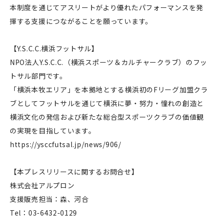
本制度を通じてアスリートがより優れたパフォーマンスを発
揮する支援につながることを願っています。
【Y.S.C.C.横浜フットサル】
NPO法⼈Y.S.C.C.（横浜スポーツ＆カルチャークラブ）のフッ
トサル部⾨です。
「横浜本牧エリア」を本拠地とする横浜初のFリーグ加盟クラ
ブとしてフットサルを通じて横浜に夢・努⼒・憧れの創造と
横浜⽂化の発信および新たな総合型スポーツクラブの価値観
の実現を⽬指しています。
https://ysccfutsal.jp/news/906/
【本プレスリリースに関するお問合せ】
株式会社アルプロン
支援販売担当：森、河合
Tel：03-6432-0129