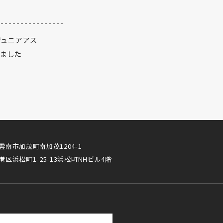
ジュニアアス
れました
雲南市加茂町南加茂1204-1
港区浜松町1-25-13浜松町NHビル4階