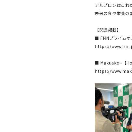
アルプロンはこれ
未来の食や栄養の
【関連掲載】
■ FNNプライム
https://www.fnn.
■ Makuake 
https://www.mak