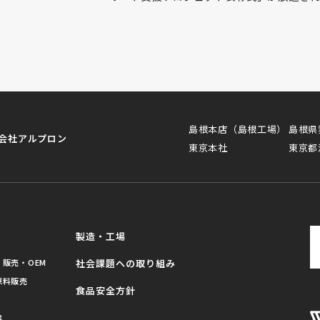
島根本店（島根工場）
島根県
会社アルプロン
東京本社
東京都
製造・工場
販売・OEM
社会課題への取り組み
原料販売
食品安全方針
業