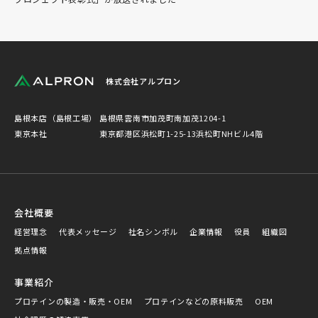
株式会社アルプロン
島根本店（島根工場）
島根県雲南市加茂町南加茂1204-1
東京本社
東京都港区浜松町1-25-13浜松町NHビル4階
会社概要
経営理念
代表メッセージ
社名シンボル
企業情報
役員
組織図
拠点情報
事業紹介
プロテインの製造・販売・OEM
プロテインなどの原料販売
OEM