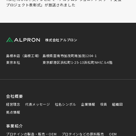
プロジェクト表彰式」が放送されました
株式会社アルプロン
島根本店（島根工場）
島根県雲南市加茂町南加茂1204-1
東京本社
東京都港区浜松町1-25-13浜松町NHビル4階
会社概要
経営理念
代表メッセージ
社名シンボル
企業情報
役員
組織図
拠点情報
事業紹介
プロテインの製造・販売・OEM
プロテインなどの原料販売
OEM