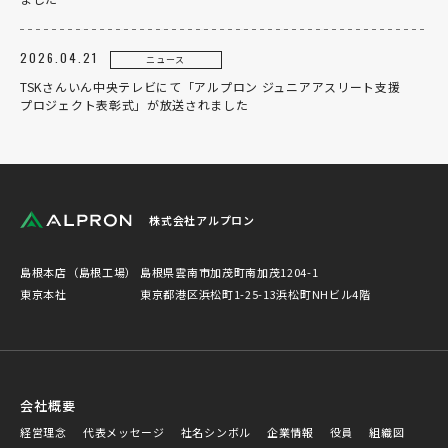
2026.04.21
ニュース
TSKさんいん中央テレビにて「アルプロン ジュニアアスリート支援
個人のお客様
法人のお客様
プロジェクト表彰式」が放送されました
株式会社アルプロン
島根本店（島根工場）
島根県雲南市加茂町南加茂1204-1
東京本社
東京都港区浜松町1-25-13浜松町NHビル4階
会社概要
経営理念
代表メッセージ
社名シンボル
企業情報
役員
組織図