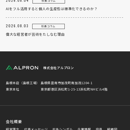
2026.08.04
社長コラム
AIをフル活用すると個人の生産性は標準化できるのか？
2026.08.03
社長コラム
偉大な経営者が芸術をたしなむ理由
株式会社アルプロン
島根本店（島根工場）
島根県雲南市加茂町南加茂1204-1
東京本社
東京都港区浜松町1-25-13浜松町NHビル4階
会社概要
経営理念
代表メッセージ
社名シンボル
企業情報
役員
組織図