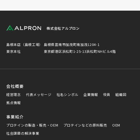
株式会社アルプロン
島根本店（島根工場）
島根県雲南市加茂町南加茂1204-1
東京本社
東京都港区浜松町1-25-13浜松町NHビル4階
会社概要
経営理念
代表メッセージ
社名シンボル
企業情報
役員
組織図
拠点情報
事業紹介
プロテインの製造・販売・OEM
プロテインなどの原料販売
OEM
社会課題の解決事業