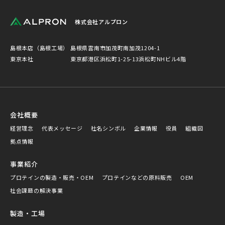
株式会社アルプロン
島根本店（島根工場）
島根県雲南市加茂町南加茂1204-1
東京本社
東京都港区浜松町1-25-13浜松町NHビル4階
会社概要
経営理念
代表メッセージ
社名シンボル
企業情報
役員
組織図
拠点情報
事業紹介
プロテインの製造・販売・OEM
プロテインなどの原料販売
OEM
社会課題の解決事業
製造・工場