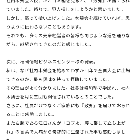
社内木鶏会の後、ふとゴミ箱を見ると、『致知』が捨てられ
ていました。怒りで、犯人捜しをしようかと思いました。
しかし、黙って拾い上げました。木鶏会を続けていれば、思
うように伝わらないこともあります。
それでも、多くの先輩経営者の皆様も同じような道を通りな
がら、継続されてきたのだと感じました。
次に、福岡情報ビジネスセンター様の発表。
私は、なぜ社内木鶏会を始めてわずか四年で全国大会に出場
できるのか、最も興味を持って拝聴していました。
その理由がよく分かりました。社長は盛和塾で学ばれ、社内
木鶏会を月に三回も開催されているとのことでした。
さらに、社員だけでなくご家族にも『致知』を届けておられ
ることに感動しました。
また右腕である江口さんが「ヨブよ、腰に帯して立ち上が
れ」の言葉で大病から奇跡的に生還された事も感動しまし