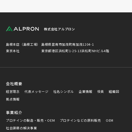
株式会社アルプロン
島根本店（島根工場）
島根県雲南市加茂町南加茂1204-1
東京本社
東京都港区浜松町1-25-13浜松町NHビル4階
会社概要
経営理念
代表メッセージ
社名シンボル
企業情報
役員
組織図
拠点情報
事業紹介
プロテインの製造・販売・OEM
プロテインなどの原料販売
OEM
社会課題の解決事業