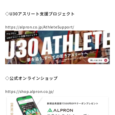
◇U30アスリート支援プロジェクト
https://alpron.co.jp/AthleteSupport/
企業情報
事業案内
製造・工場
◇公式オンラインショップ
社会課題への取り組み
ニュース
https://shop.alpron.co.jp/
リクルート
法人のお客様