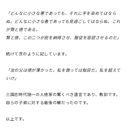
「どんなに小さな悪であっても、それに手を染めてはなら
ぬ。どんなに小さな善であっても見過ごしてはならぬ。これ
が賢と徳である。
賢と徳、この二つが民を納得させ、服従を容認させるのだ」
続けて次のように記しています。
「汝の父は徳が薄かった。私を倣っては駄目だ。私を超えて
いけ」
三国志時代随一の人徳家の驚くべき遺言であり、教訓です。
自らの子弟に対する最後の躾だったのです。
以上です。