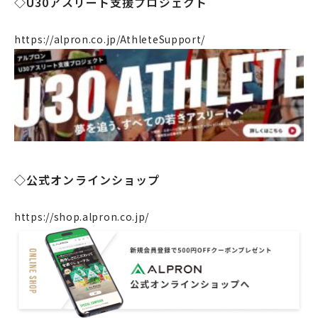
◇U30アスリート支援プロジェクト
製造・工場
社会課題への取り組み
https://alpron.co.jp/AthleteSupport/
ニュース
リクルート
法人のお客様
OEM
お問い合わせ
◇公式オンラインショップ
https://shop.alpron.co.jp/
個人のお客様
法人のお客様