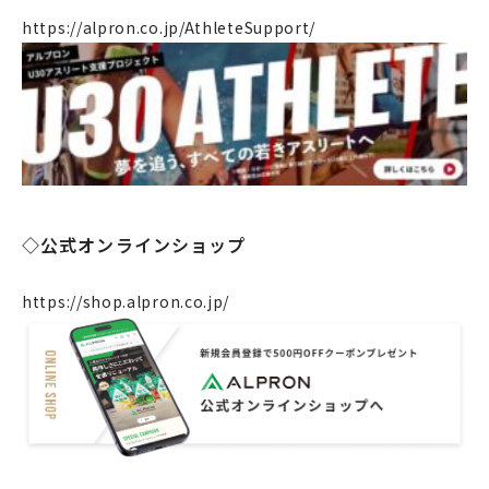
製造・工場
https://alpron.co.jp/AthleteSupport/
社会課題への取り組み
ニュース
リクルート
法人のお客様
OEM
◇公式オンラインショップ
お問い合わせ
https://shop.alpron.co.jp/
個人のお客様
法人のお客様