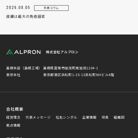
2026.08.05
社長コラム
皮膚は最大の免疫器官
株式会社アルプロン
島根本店（島根工場）
島根県雲南市加茂町南加茂1204-1
東京本社
東京都港区浜松町1-25-13浜松町NHビル4階
会社概要
経営理念
代表メッセージ
社名シンボル
企業情報
役員
組織図
拠点情報