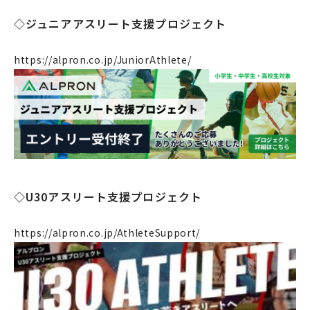
◇ジュニアアスリート支援プロジェクト
https://alpron.co.jp/JuniorAthlete/
◇U30アスリート支援プロジェクト
企業情報
https://alpron.co.jp/AthleteSupport/
事業案内
製造・工場
社会課題への取り組み