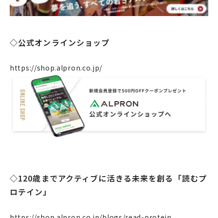
ニュース
リクルート
法人のお客様
◇公式オンラインショップ
OEM
https://shop.alpron.co.jp/
お問い合わせ
個人のお客様
法人のお客様
◇120歳までアクティブに活きる未来を創る「読むプ
ロテイン」
https://shop.alpron.co.jp/blogs/read-protein