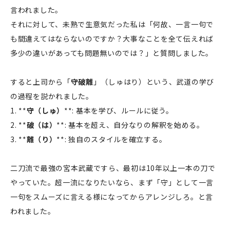
言われました。
それに対して、未熟で生意気だった私は「何故、一言一句で
も間違えてはならないのですか？大事なことを全て伝えれば
多少の違いがあっても問題無いのでは？」と質問しました。
すると上司から「
守破離
」（しゅはり）という、武道の学び
の過程を説かれました。
1. **
守（しゅ）
**: 基本を学び、ルールに従う。
2. **
破（は）
**: 基本を超え、自分なりの解釈を始める。
3. **
離（り）
**: 独自のスタイルを確立する。
二刀流で最強の宮本武蔵ですら、最初は10年以上一本の刀で
やっていた。超一流になりたいなら、まず「守」として一言
一句をスムーズに言える様になってからアレンジしろ。と言
われました。