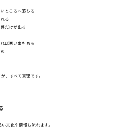
低いところへ落ちる
流れる
の芽だけが出る
く
あれば悪い事もある
死ぬ
すが、すべて真理です。
る
良い文化や情報も流れます。