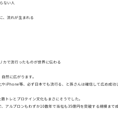
知らない人
に、流れが生まれる
メリカで流行ったものが世界に伝わる
、自然に広がります。
やiPhone等、必ず日本でも流行る、と孫さんは確信して広め成功
た筋トレとプロテイン文化もまさにそうでした。
で、アルプロンもわずか10数年で当社も35億円を突破する規模まで