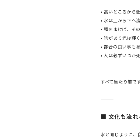
• 高いところから
• 水は上から下へ
• 種をまけば、そ
• 陰があり光は輝
• 都合の良い事も
• 人は必ずいつか
すべて当たり前で
■ 文化も流れ
水と同じように、