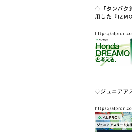
◇「タンパク質
用した『IZMO B
https://alpron.c
◇ジュニアア
https://alpron.co