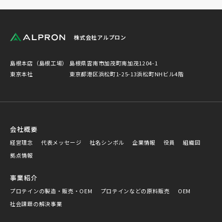
株式会社アルプロン
島根本店（島根工場）
島根県雲南市加茂町南加茂1204-1
東京本社
東京都港区浜松町1-25-13浜松町NHビル4階
会社概要
経営理念
代表メッセージ
社名シンボル
企業情報
役員
組織図
拠点情報
事業紹介
プロテインの製造・販売・OEM
プロテインなどの原料販売
OEM
社会課題の解決事業