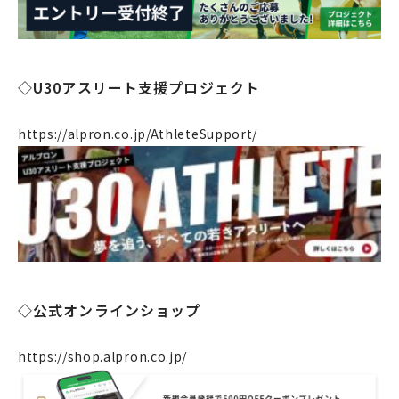
◇U30アスリート支援プロジェクト
https://alpron.co.jp/AthleteSupport/
企業情報
事業案内
製造・工場
社会課題への取り組み
◇公式オンラインショップ
ニュース
https://shop.alpron.co.jp/
リクルート