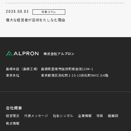
2026.08.03
社長コラム
偉大な経営者が芸術をたしなむ理由
株式会社アルプロン
島根本店（島根工場）
島根県雲南市加茂町南加茂1204-1
東京本社
東京都港区浜松町1-25-13浜松町NHビル4階
会社概要
経営理念
代表メッセージ
社名シンボル
企業情報
役員
組織図
拠点情報