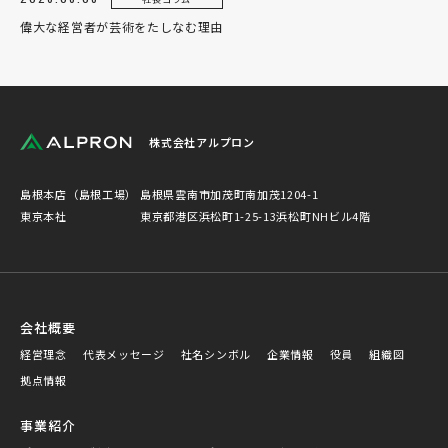
偉大な経営者が芸術をたしなむ理由
株式会社アルプロン
島根本店（島根工場）
島根県雲南市加茂町南加茂1204-1
東京本社
東京都港区浜松町1-25-13浜松町NHビル4階
会社概要
経営理念
代表メッセージ
社名シンボル
企業情報
役員
組織図
拠点情報
事業紹介