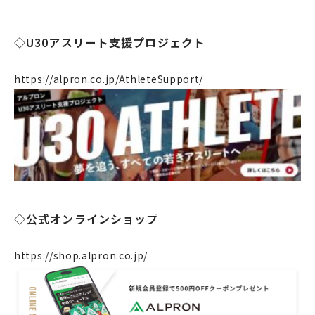
◇U30アスリート支援プロジェクト
https://alpron.co.jp/AthleteSupport/
企業情報
事業案内
製造・工場
◇公式オンラインショップ
社会課題への取り組み
ニュース
https://shop.alpron.co.jp/
リクルート
法人のお客様