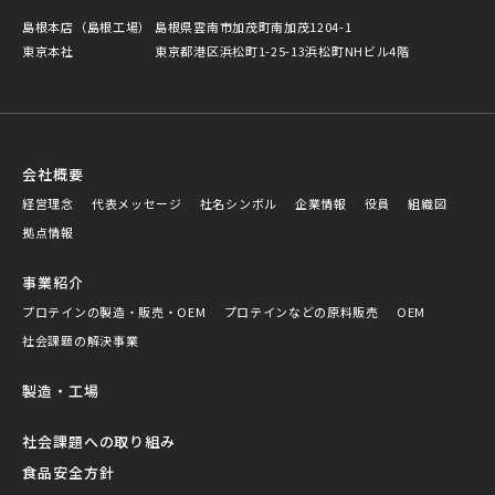
島根本店（島根工場）
島根県雲南市加茂町南加茂1204-1
東京本社
東京都港区浜松町1-25-13浜松町NHビル4階
会社概要
経営理念
代表メッセージ
社名シンボル
企業情報
役員
組織図
拠点情報
事業紹介
プロテインの製造・販売・OEM
プロテインなどの原料販売
OEM
社会課題の解決事業
製造・工場
社会課題への取り組み
食品安全方針