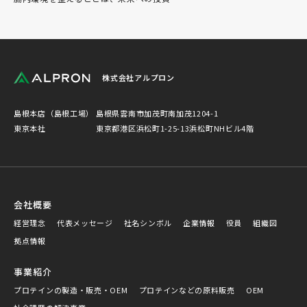
株式会社アルプロン
島根本店（島根工場）
島根県雲南市加茂町南加茂1204-1
東京本社
東京都港区浜松町1-25-13浜松町NHビル4階
会社概要
経営理念
代表メッセージ
社名シンボル
企業情報
役員
組織図
拠点情報
事業紹介
プロテインの製造・販売・OEM
プロテインなどの原料販売
OEM