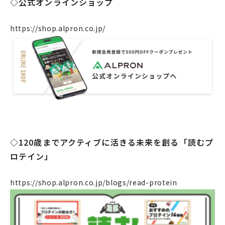
◇公式オンラインショップ
企業情報
https://shop.alpron.co.jp/
事業案内
製造・工場
社会課題への取り組み
ニュース
リクルート
法人のお客様
◇120歳までアクティブに活きる未来を創る「読むプ
ロテイン」
OEM
お問い合わせ
https://shop.alpron.co.jp/blogs/read-protein