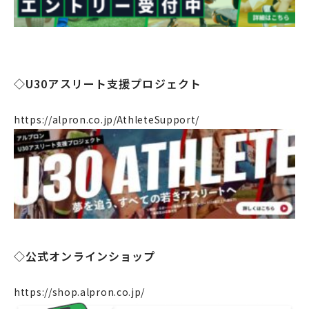
ニュース
リクルート
法人のお客様
◇U30アスリート支援プロジェクト
OEM
お問い合わせ
https://alpron.co.jp/AthleteSupport/
個人のお客様
法人のお客様
◇公式オンラインショップ
https://shop.alpron.co.jp/