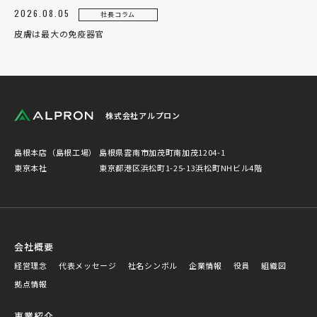
2026.08.05
社長コラム
皮膚は最大の免疫器官
株式会社アルプロン
島根本店（島根工場）
島根県雲南市加茂町南加茂1204-1
東京本社
東京都港区浜松町1-25-13浜松町NHビル4階
会社概要
経営理念
代表メッセージ
社名シンボル
企業情報
役員
組織図
拠点情報
事業紹介