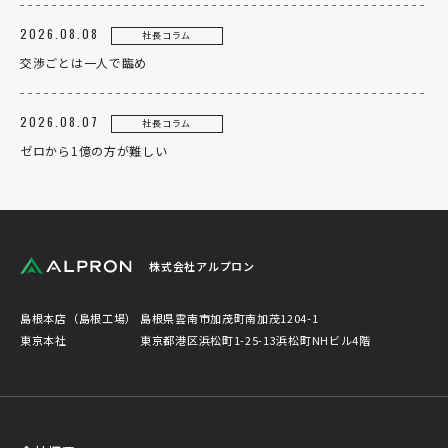
2026.08.08
社長コラム
交渉ごとは一人で臨め
2026.08.07
社長コラム
ゼロから1億の方が難しい
株式会社アルプロン
島根本店（島根工場）
島根県雲南市加茂町南加茂1204-1
東京本社
東京都港区浜松町1-25-13浜松町NHビル4階