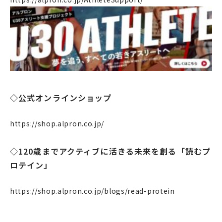
企業情報
事業案内
◇公式オンラインショップ
製造・工場
社会課題への取り組み
https://shop.alpron.co.jp/
ニュース
◇120歳までアクティブに活きる未来を創る「読むプ
リクルート
ロテイン」
法人のお客様
https://shop.alpron.co.jp/blogs/read-protein
OEM
お問い合わせ