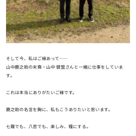
企業情報
事業案内
製造・工場
社会課題への取り組み
そして今、私はご縁あって——
ニュース
山中鹿之助の末裔・山中 健盟さんと一緒に仕事をしていま
す。
リクルート
法人のお客様
これは本当にありがたいご縁です。
OEM
鹿之助の名言を胸に、私もこうありたいと思います。
お問い合わせ
七難でも、八苦でも、楽しみ、糧にする。