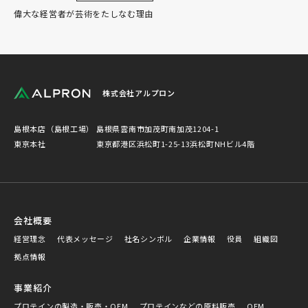
偉大な経営者が芸術をたしなむ理由
株式会社アルプロン
島根本店（島根工場）
島根県雲南市加茂町南加茂1204-1
東京本社
東京都港区浜松町1-25-13浜松町NHビル4階
会社概要
経営理念
代表メッセージ
社名シンボル
企業情報
役員
組織図
拠点情報
事業紹介
プロテインの製造・販売・OEM
プロテインなどの原料販売
OEM