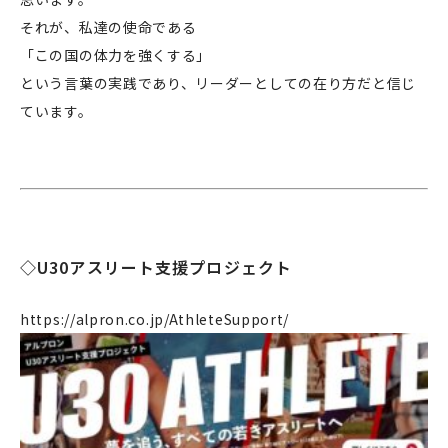
それが、私達の使命である
「この国の体力を強くする」
という言葉の実践であり、リーダーとしての在り方だと信じ
ています。
◇U30アスリート支援プロジェクト
企業情報
https://alpron.co.jp/AthleteSupport/
事業案内
製造・工場
社会課題への取り組み
ニュース