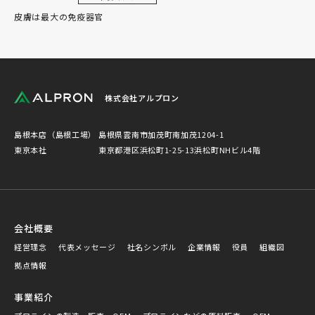
皮膚は最大の免疫器官
株式会社アルプロン
島根本店（島根工場）
島根県雲南市加茂町南加茂1204-1
東京本社
東京都港区浜松町1-25-13浜松町NHビル4階
会社概要
経営理念
代表メッセージ
社名シンボル
企業情報
役員
組織図
拠点情報
事業紹介