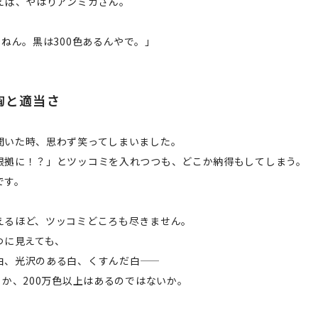
いえば、やはりアンミカさん。
んねん。黒は300色あるんやで。」
胸と適当さ
聞いた時、思わず笑ってしまいました。
根拠に！？」とツッコミを入れつつも、どこか納得もしてしまう。
です。
えるほど、ツッコミどころも尽きません。
つに見えても、
、光沢のある白、くすんだ白――
ろか、200万色以上はあるのではないか。