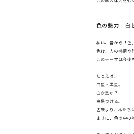
この国の体力を強
色の魅力 白
私は、昔から「色
色は、人の感情や印
このテーマは今後
たとえば、
白星・黒星。
白か黒か？
白黒つける。
古来より、私たち
まさに、色の中の