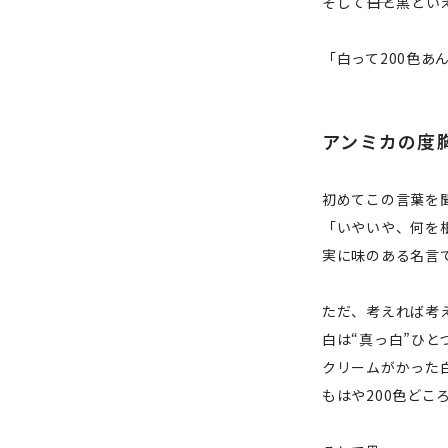
そして――白と黒と
「白って200色あ
アンミカの度
初めてこの言葉を
「いやいや、何を
実に味のある名言
ただ、考えれば考
白は“真っ白”ひと
クリームがかった白
もはや200色どこ