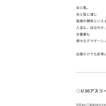
白と黒。
光と陰に通じ
陰陽の関係といえ
人生も、白なのか
水墨画も
様々なグラデーシ
白黒だけでも非常
◇U30アス
https://alpron.c