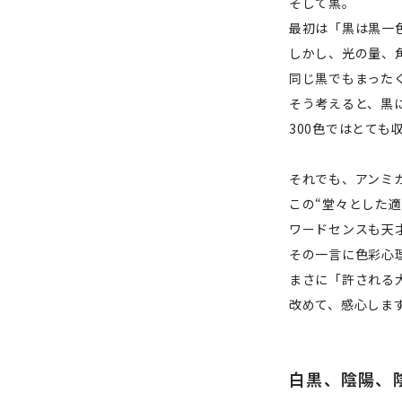
そして黒。
最初は「黒は黒一
しかし、光の量、
同じ黒でもまった
そう考えると、黒に
300色ではとても
それでも、アンミ
この“堂々とした
ワードセンスも天
その一言に色彩心
まさに「許される
改めて、感心しま
白黒、陰陽、陰