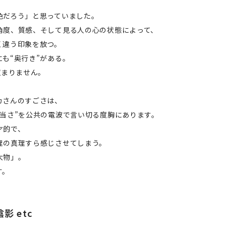
色だろう」と思っていました。
角度、質感、そして見る人の心の状態によって、
く違う印象を放つ。
も“奥行き”がある。
収まりません。
カさんのすごさは、
適当さ”を公共の電波で言い切る度胸にあります。
才的で、
理の真理すら感じさせてしまう。
大物」。
す。
影 etc