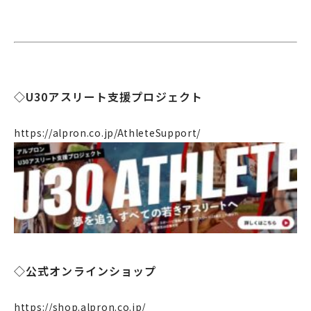
企業情報
事業案内
製造・工場
社会課題への取り組み
◇U30アスリート支援プロジェクト
ニュース
https://alpron.co.jp/AthleteSupport/
リクルート
法人のお客様
OEM
お問い合わせ
◇公式オンラインショップ
https://shop.alpron.co.jp/
個人のお客様
法人のお客様