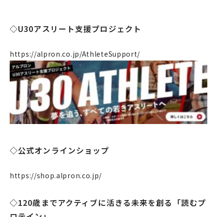
◇U30アスリート支援プロジェクト
https://alpron.co.jp/AthleteSupport/
◇公式オンラインショップ
https://shop.alpron.co.jp/
企業情報
◇120歳までアクティブに活きる未来を創る「読むプ
ロテイン」