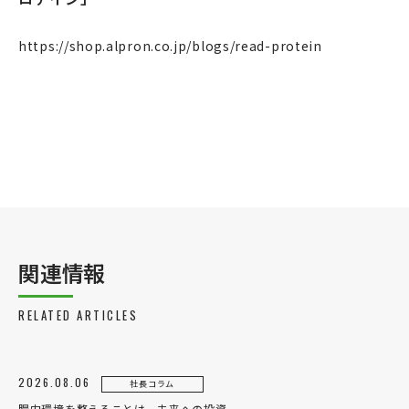
事業案内
製造・工場
https://shop.alpron.co.jp/blogs/read-protein
社会課題への取り組み
ニュース
リクルート
法人のお客様
OEM
お問い合わせ
関連情報
RELATED ARTICLES
個人のお客様
法人のお客様
2026.08.06
社長コラム
腸内環境を整えることは、未来への投資