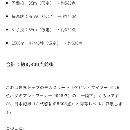
円盤投：35m（仮定） → 約580点
棒高跳：4m50（仮定） → 約760点
やり投：55m（仮定） → 約670点
1500m：4分45秒（仮定） → 約630点
合計：約8,300点前後
企業情報
事業案内
これは世界トップのデカスリート（ケビン・マイヤー 9126
点、ダミアン・ワーナー 9018点）の「一段下」くらいです
製造・工場
が、日本記録（右代啓祐の8308点）と同等レベルに匹敵しま
社会課題への取り組み
す。
ニュース
とのこと。