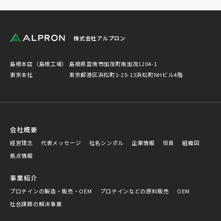
株式会社アルプロン
島根本店（島根工場）
島根県雲南市加茂町南加茂1204-1
東京本社
東京都港区浜松町1-25-13浜松町NHビル4階
会社概要
経営理念
代表メッセージ
社名シンボル
企業情報
役員
組織図
拠点情報
事業紹介
プロテインの製造・販売・OEM
プロテインなどの原料販売
OEM
社会課題の解決事業