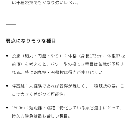
は十種競技でもかなり強いレベル。
⸻
弱点になりそうな種目
投擲（砲丸・円盤・やり）：体格（身長173cm、体重67kg
前後）を考えると、パワー型の投てき種目は苦戦が予想さ
れる。特に砲丸投・円盤投は得点が伸びにくい。
棒高跳：未経験であれば習得が難しく、十種競技の要。こ
こで大きく差がつく可能性。
1500m：短距離・跳躍に特化している泉谷選手にとって、
持久力勝負は最も苦しい種目。