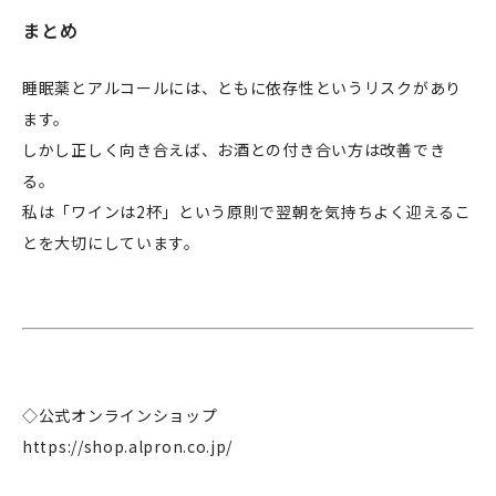
まとめ
睡眠薬とアルコールには、ともに依存性というリスクがあり
ます。
しかし正しく向き合えば、お酒との付き合い方は改善でき
る。
私は「ワインは2杯」という原則で翌朝を気持ちよく迎えるこ
企業情報
とを大切にしています。
事業案内
製造・工場
社会課題への取り組み
ニュース
◇公式オンラインショップ
リクルート
https://shop.alpron.co.jp/
法人のお客様