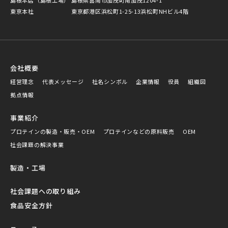
島根本店（島根工場）
島根県雲南市加茂町南加茂1204-1
東京本社
東京都港区浜松町1-25-13浜松町NHビル4階
会社概要
経営理念
代表メッセージ
社名シンボル
企業情報
役員
組織図
拠点情報
事業紹介
プロテインの製造・販売・OEM
プロテインなどの原料販売
OEM
社会課題の解決事業
製造・工場
社会課題への取り組み
食品安全方針