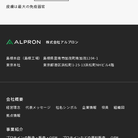
皮膚は最大の免疫器官
株式会社アルプロン
島根本店（島根工場）
島根県雲南市加茂町南加茂1204-1
東京本社
東京都港区浜松町1-25-13浜松町NHビル4階
会社概要
経営理念
代表メッセージ
社名シンボル
企業情報
役員
組織図
拠点情報
事業紹介
プロテインの製造・販売・OEM
プロテインなどの原料販売
OEM