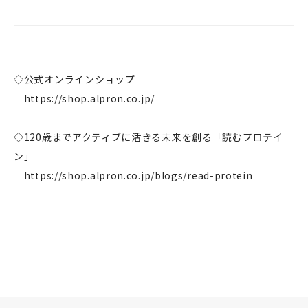
企業情報
事業案内
◇公式オンラインショップ
製造・工場
https://shop.alpron.co.jp/
社会課題への取り組み
◇120歳までアクティブに活きる未来を創る「読むプロテイ
ニュース
ン」
リクルート
https://shop.alpron.co.jp/blogs/read-protein
法人のお客様
OEM
お問い合わせ