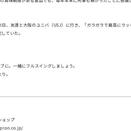
上の賞味期限がある食品でも、毎年年末に何事も無かったことに感謝
。
の日、友達と大阪のユニバ（USJ）に行き、「ガラガラで最高にラッ
宅していた。
ィブに。一緒にフルスイングしましょう。
より。
ショップ
pron.co.jp/