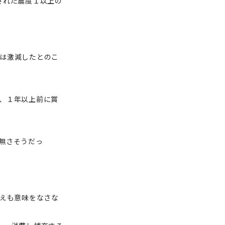
された震度１以上の
は激減したとのこ
、１年以上前に賞
無さそうだっ
備えも意味をなさな