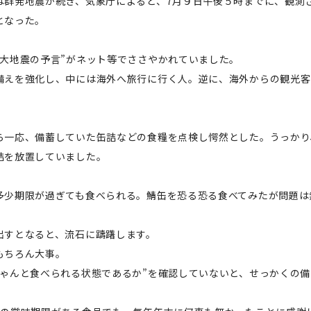
は群発地震が続き、気象庁によると、7月９日午後５時までに、観測
となった。
“大地震の予言”がネット等でささやかれていました。
備えを強化し、中には海外へ旅行に行く人。逆に、海外からの観光客
ら一応、備蓄していた缶詰などの食糧を点検し愕然とした。うっかり
詰を放置していました。
多少期限が過ぎても食べられる。鯖缶を恐る恐る食べてみたが問題は
出すとなると、流石に躊躇します。
もちろん大事。
ちゃんと食べられる状態であるか”を確認していないと、せっかくの