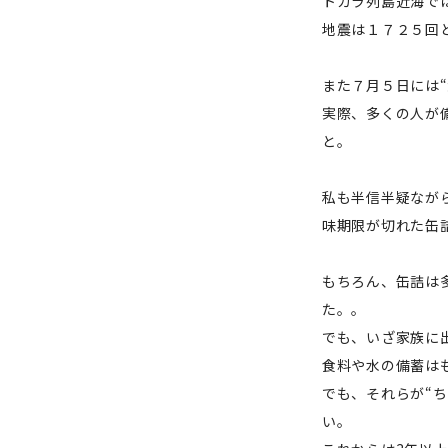
トカラ列島近海で
地震は１７２５回
また７月５日には
実際、多くの人が
と。
私も半信半疑なが
味期限が切れた缶
もちろん、缶詰は
た。。
でも、いざ家族に
食料や水の備蓄は
でも、それらが“
い。