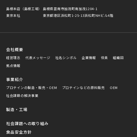
島根本店（島根工場）
島根県雲南市加茂町南加茂1204-1
東京本社
東京都港区浜松町1-25-13浜松町NHビル4階
会社概要
経営理念
代表メッセージ
社名シンボル
企業情報
役員
組織図
拠点情報
事業紹介
プロテインの製造・販売・OEM
プロテインなどの原料販売
OEM
社会課題の解決事業
製造・工場
社会課題への取り組み
食品安全方針