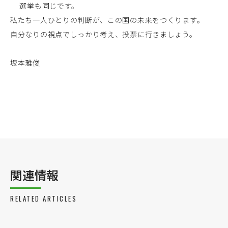
選挙も同じです。
事業案内
私たち一人ひとりの判断が、この国の未来をつくります。
製造・工場
自分なりの視点でしっかり考え、投票に行きましょう。
社会課題への取り組み
坂本雅俊
ニュース
リクルート
法人のお客様
OEM
お問い合わせ
関連情報
RELATED ARTICLES
個人のお客様
法人のお客様