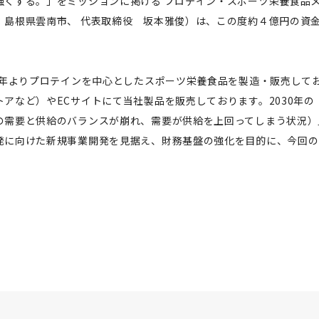
強くする。」をミッションに掲げる プロテイン・スポーツ栄養食品
：島根県雲南市、 代表取締役 坂本雅俊）は、この度約４億円の資
01年よりプロテインを中心としたスポーツ栄養食品を製造・販売して
トアなど）やECサイトにて当社製品を販売しております。2030年
の需要と供給のバランスが崩れ、需要が供給を上回ってしまう状況）
発に向けた新規事業開発を見据え、財務基盤の強化を目的に、今回の