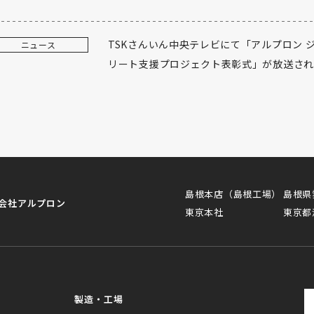
TSKさんいん中央テレビにて「アルプロン 
ニュース
リート支援プロジェクト表彰式」が放送さ
島根本店（島根工場）
島根県
会社アルプロン
東京本社
東京都
製造・工場