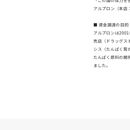
「この国の体力を
アルプロン（本店
■ 資金調達の目的
アルプロンは20
売店（ドラッグス
シス（たんぱく質
たんぱく原料の開
ました。